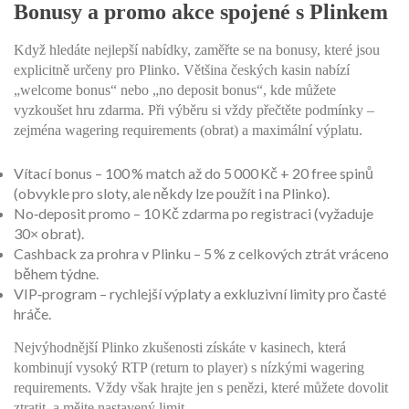
Bonusy a promo akce spojené s Plinkem
Když hledáte nejlepší nabídky, zaměřte se na bonusy, které jsou
explicitně určeny pro Plinko. Většina českých kasin nabízí
„welcome bonus“ nebo „no deposit bonus“, kde můžete
vyzkoušet hru zdarma. Při výběru si vždy přečtěte podmínky –
zejména wagering requirements (obrat) a maximální výplatu.
Vítací bonus – 100 % match až do 5 000 Kč + 20 free spinů
(obvykle pro sloty, ale někdy lze použít i na Plinko).
No‑deposit promo – 10 Kč zdarma po registraci (vyžaduje
30× obrat).
Cashback za prohra v Plinku – 5 % z celkových ztrát vráceno
během týdne.
VIP‑program – rychlejší výplaty a exkluzivní limity pro časté
hráče.
Nejvýhodnější Plinko zkušenosti získáte v kasinech, která
kombinují vysoký RTP (return to player) s nízkými wagering
requirements. Vždy však hrajte jen s penězi, které můžete dovolit
ztratit, a mějte nastavený limit.