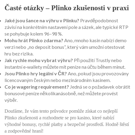
Časté otázky – Plinko zkušenosti v praxi
Jaké jsou šance na výhru v Plinku?
Pravděpodobnost
závisí na konkrétním nastavení pole a sázek, ale typické RTP
se pohybuje kolem 96–98 %.
Mohu hrát Plinko zdarma?
Ano, mnoho kasin nabízí demo
verzi nebo „no deposit bonus“, který vám umožní otestovat
hru bez rizika.
Jak rychle mohu vybrat výhru?
Při použití Trustly nebo
instantní e‑wallety můžete mít peníze na účtu během minut.
Jsou Plinko hry legální v ČR?
Ano, pokud jsou provozovány
licencovaným českým nebo mezinárodním kasinem.
Co je wagering requirement?
Jedná se o požadavek obrátit
bonusové peníze několikanásobně, než můžete provést
výběr.
Doufáme, že vám tento průvodce pomůže získat co nejlepší
Plinko zkušenosti a rozhodnete se pro kasino, které nabízí
výhodné bonusy, rychlé platby a bezpečné prostředí. Hodně štěstí
a zodpovědné hraní!