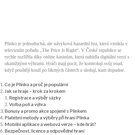
Plinko je jednoduchá, ale návyková hazardní hra, která vznikla v
televizním pořadu „The Price Is Right“. V České republice se
rychle rozšířila díky online kasinům, která nabídla digitální verzi s
okamžitými výhrami. Hráči mají pocit, že kontrolují svůj osud,
když pouštějí koulí po šikmých částech a sledují, kam dopadne.
Co je Plinko a proč je populární
Jak se hraje – krok za krokem
Registrace a výběr sázky
Volba polí a výhra
Bonusy a promo akce spojené s Plinkem
Platební metody a výběry při hraní Plinka
Mobilní aplikace a webová verze – kde hrát?
Bezpečnost, licence a odpovědné hraní