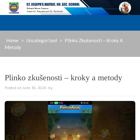
Skip
to
content
Home
>
Uncategorized
>
Plinko Zkušenosti – Kroky A
Metody
Plinko zkušenosti – kroky a metody
Posted on
June 30, 2026
by