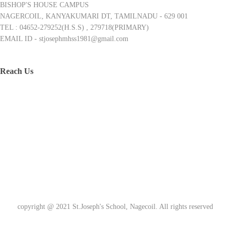
BISHOP'S HOUSE CAMPUS
NAGERCOIL, KANYAKUMARI DT, TAMILNADU - 629 001
TEL : 04652-279252(H.S.S) , 279718(PRIMARY)
EMAIL ID - stjosephmhss1981@gmail.com
Reach Us
copyright @ 2021
St.Joseph's School, Nagecoil
. All rights reserved