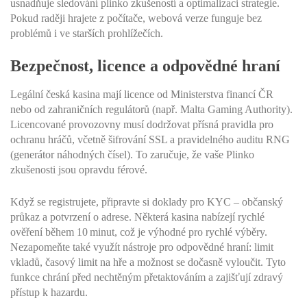
usnadňuje sledování plinko zkušeností a optimalizaci strategie.
Pokud raději hrajete z počítače, webová verze funguje bez
problémů i ve starších prohlížečích.
Bezpečnost, licence a odpovědné hraní
Legální česká kasina mají licence od Ministerstva financí ČR
nebo od zahraničních regulátorů (např. Malta Gaming Authority).
Licencované provozovny musí dodržovat přísná pravidla pro
ochranu hráčů, včetně šifrování SSL a pravidelného auditu RNG
(generátor náhodných čísel). To zaručuje, že vaše Plinko
zkušenosti jsou opravdu férové.
Když se registrujete, připravte si doklady pro KYC – občanský
průkaz a potvrzení o adrese. Některá kasina nabízejí rychlé
ověření během 10 minut, což je výhodné pro rychlé výběry.
Nezapomeňte také využít nástroje pro odpovědné hraní: limit
vkladů, časový limit na hře a možnost se dočasně vyloučit. Tyto
funkce chrání před nechtěným přetaktováním a zajišťují zdravý
přístup k hazardu.