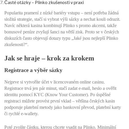
Časté otázky – Plinko zkušenosti v praxi
Popularita pramení z nízké bariéry vstupu – není potřeba žádná
složitá strategie, stačí si vybrat výši sázky a nechat kouli odrazit.
Navíc některá kasina kombinují Plinko s promo akcemi, takže
bonusové peníze zvyšují šanci na větší zisk. Proto se v českých
diskuzích často objevují dotazy typu „Jaké jsou nejlepší Plinko
zkušenosti?“.
Jak se hraje – krok za krokem
Registrace a výběr sázky
Nejprve si vytvoříte účet v licencovaném online casinu.
Registrace trvá jen pár minut, stačí zadat e‑mail, heslo a ověřit
identitu pomocí KYC (Know Your Customer). Po úspěšné
registraci můžete provést první vklad – většina českých kasin
podporuje platební metody jako bankovní převod, platební karty
či rychlé e‑wallety.
Poté zvolíte částku, kterou chcete vsadit na Plinko. Minimální