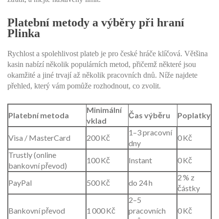
Platební metody a výběry při hraní
Plinka
Rychlost a spolehlivost plateb je pro české hráče klíčová. Většina
kasin nabízí několik populárních metod, přičemž některé jsou
okamžité a jiné trvají až několik pracovních dnů. Níže najdete
přehled, který vám pomůže rozhodnout, co zvolit.
Minimální
Platební metoda
Čas výběru
Poplatky
vklad
1–3 pracovní
Visa / MasterCard
200 Kč
0 Kč
dny
Trustly (online
100 Kč
Instant
0 Kč
bankovní převod)
2 % z
PayPal
500 Kč
do 24 h
částky
2–5
Bankovní převod
1 000 Kč
pracovních
0 Kč